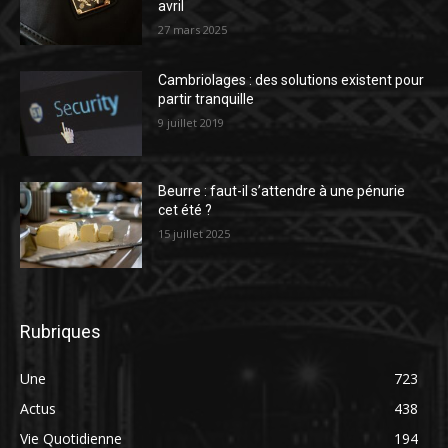
avril
27 mars 2025
Cambriolages : des solutions existent pour
partir tranquille
9 juillet 2019
Beurre : faut-il s’attendre à une pénurie
cet été ?
15 juillet 2025
Rubriques
Une
723
Actus
438
Vie Quotidienne
194