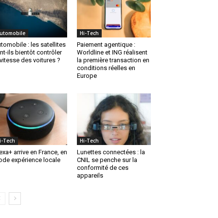
utomobile
Hi-Tech
tomobile : les satellites
Paiement agentique :
nt-ils bientôt contrôler
Worldline et ING réalisent
 vitesse des voitures ?
la première transaction en
conditions réelles en
Europe
i-Tech
Hi-Tech
exa+ arrive en France, en
Lunettes connectées : la
de expérience locale
CNIL se penche sur la
conformité de ces
appareils