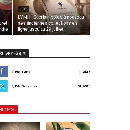
LUXE
LVMH : Guerlain solde à nouveau
orêt
ses anciennes collections en
ndie
ligne jusqu’au 29 juillet
SUIVEZ-NOUS
2,890
Fans
J'AIME
3,456
Suiveurs
SUIVRE
HI-TECH