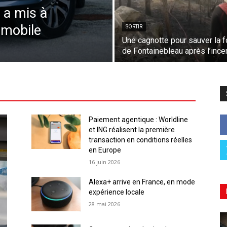
 a mis à
omobile
SORTIR
Une cagnotte pour sauver la f
de Fontainebleau après l’ince
Paiement agentique : Worldline
et ING réalisent la première
transaction en conditions réelles
en Europe
16 juin 2026
Alexa+ arrive en France, en mode
expérience locale
28 mai 2026