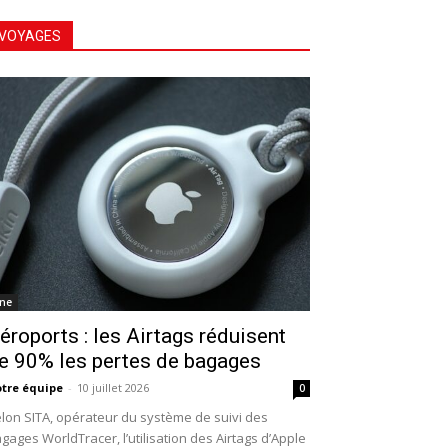
VOYAGES
ne
éroports : les Airtags réduisent
e 90% les pertes de bagages
tre équipe
-
10 juillet 2026
0
lon SITA, opérateur du système de suivi des
gages WorldTracer, l’utilisation des Airtags d’Apple