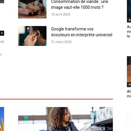
Consommation de viande : une
image vaut-elle 1000 mots ?
10 avril 2026
A
Au
Google transforme vos
vo
0
écouteurs en interprète universel
la
ent
31 mars 2026
u
H
Al
mo