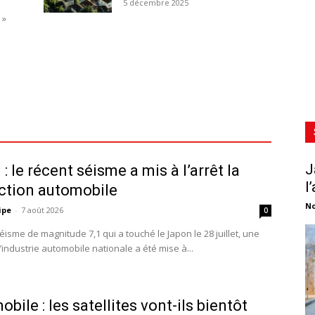
5 décembre 2025
 »
J
: le récent séisme a mis à l’arrêt la
l
ction automobile
No
ipe
-
7 août 2026
0
éisme de magnitude 7,1 qui a touché le Japon le 28 juillet, une
l’industrie automobile nationale a été mise à...
bile : les satellites vont-ils bientôt