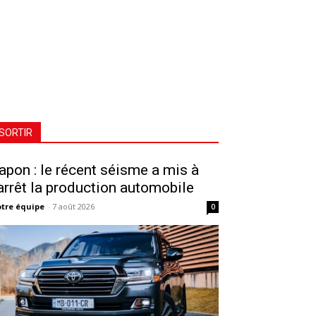
SORTIR
apon : le récent séisme a mis à
’arrêt la production automobile
tre équipe
-
7 août 2026
0