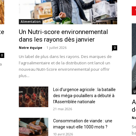
Alimentation
te
Un Nutri-score environnemental
dans les rayons dès janvier
Notre équipe
-
1 juillet 2026
0
0
Un label de plus dans les rayons. Des marques de
l'agroalimentaire et de la distribution ont lancé un
a
nouveau Nutri-Score environnemental pour offrir
plus...
Loi d’urgence agricole : la bataille
U
des méga-poulaillers a débuté à
A
l’Assemblée nationale
d
21 mai 2026
No
Consommation de viande : une
Se
image vaut-elle 1000 mots ?
ba
10 avril 2026