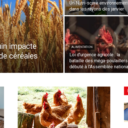
Un Nutri-score environnemen
dans les rayons dès janvier
juin impacte
ALIMENTATION
de céréales
Loi d’urgence agricole : la
bataille des méga-poulaillers
débuté à l’Assemblée nationa