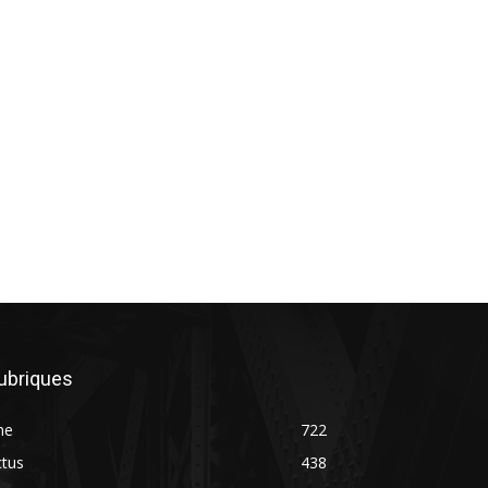
ubriques
ne
722
ctus
438