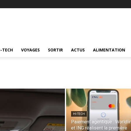
I-TECH
VOYAGES
SORTIR
ACTUS
ALIMENTATION
HI-TECH
Paiement agentique : Worldli
et ING réalisent la première