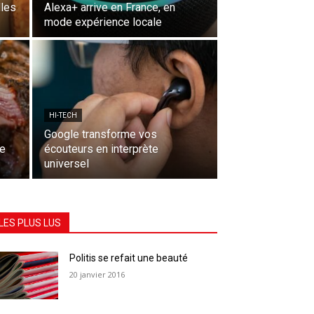
lles
Alexa+ arrive en France, en
mode expérience locale
HI-TECH
Google transforme vos
ne
écouteurs en interprète
universel
LES PLUS LUS
Politis se refait une beauté
20 janvier 2016