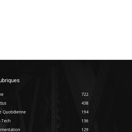
ubriques
ne
722
ctus
438
e Quotidienne
194
i-Tech
136
imentation
129