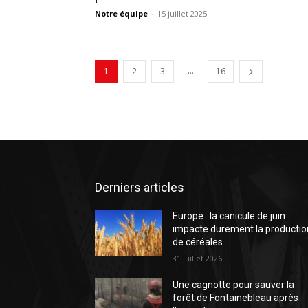
Notre équipe
-
15 juillet 2025
...
1
2
3
16
Derniers articles
Europe : la canicule de juin
impacte durement la productio
de céréales
31 juillet 2026
Une cagnotte pour sauver la
forêt de Fontainebleau après