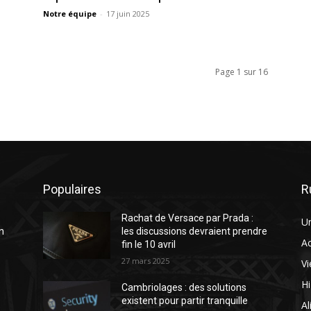
Notre équipe
-
17 juin 2025
Page 1 sur 16
Populaires
R
Rachat de Versace par Prada :
U
n
les discussions devraient prendre
A
fin le 10 avril
27 mars 2025
Vi
H
Cambriolages : des solutions
existent pour partir tranquille
Al