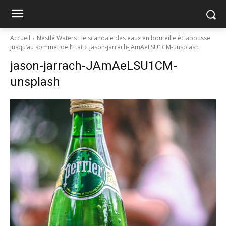
Accueil
Nestlé Waters : le scandale des eaux en bouteille éclabousse
jusqu’au sommet de l’Etat
jason-jarrach-JAmAeLSU1CM-unsplash
jason-jarrach-JAmAeLSU1CM-
unsplash