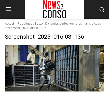
Accueil
Robotique : Boston Dynamics perfectionne les mains d’Atlas
Screenshot_20251016-081136
Screenshot_20251016-081136