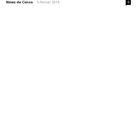
News de Conso
-
5 février 2016
0