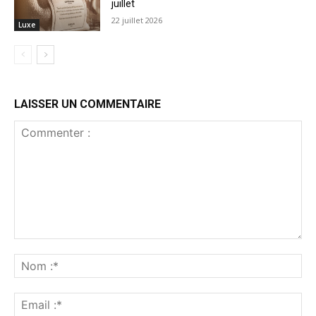
juillet
22 juillet 2026
Luxe
LAISSER UN COMMENTAIRE
Commenter
:
No
:*
Ema
:*