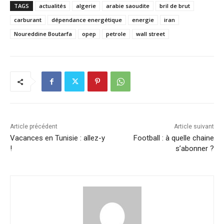
TAGS
actualités
algerie
arabie saoudite
bril de brut
carburant
dépendance energétique
energie
iran
Noureddine Boutarfa
opep
petrole
wall street
Article précédent
Article suivant
Vacances en Tunisie : allez-y
Football : à quelle chaine
!
s’abonner ?