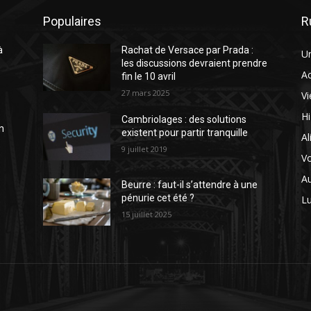
Populaires
R
à
Rachat de Versace par Prada :
U
e
les discussions devraient prendre
A
fin le 10 avril
27 mars 2025
Vi
H
Cambriolages : des solutions
n
existent pour partir tranquille
Al
9 juillet 2019
V
A
Beurre : faut-il s’attendre à une
pénurie cet été ?
L
15 juillet 2025