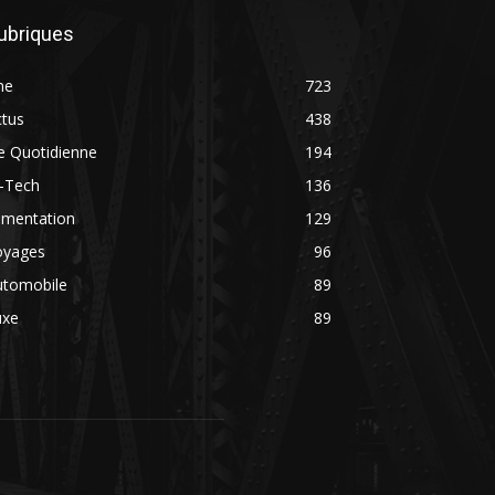
ubriques
ne
723
ctus
438
e Quotidienne
194
i-Tech
136
imentation
129
oyages
96
utomobile
89
uxe
89