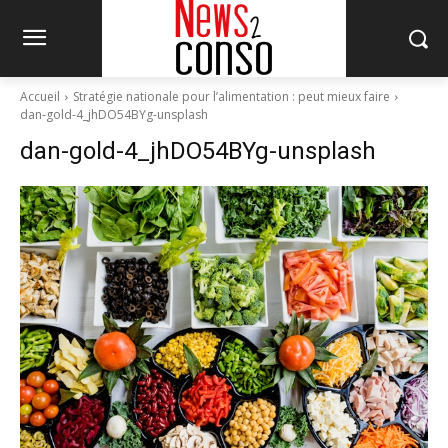
Accueil
Stratégie nationale pour l’alimentation : peut mieux faire
dan-gold-4_jhDO54BYg-unsplash
dan-gold-4_jhDO54BYg-unsplash