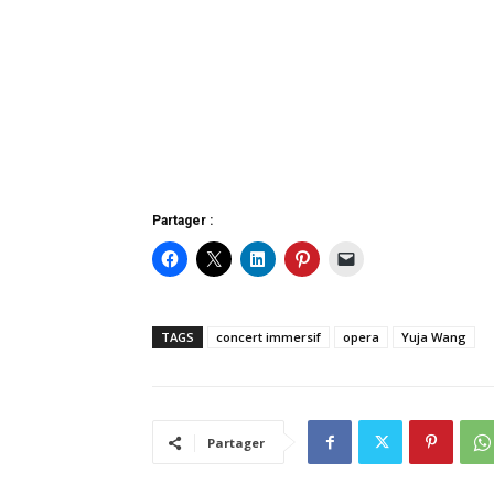
Partager :
TAGS
concert immersif
opera
Yuja Wang
Partager