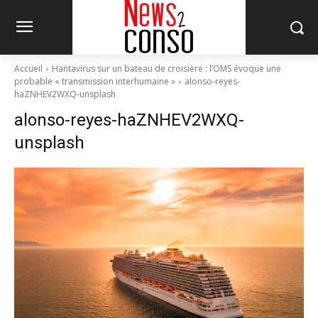
Accueil
Hantavirus sur un bateau de croisière : l’OMS évoque une
probable « transmission interhumaine »
alonso-reyes-
haZNHEV2WXQ-unsplash
alonso-reyes-haZNHEV2WXQ-
unsplash