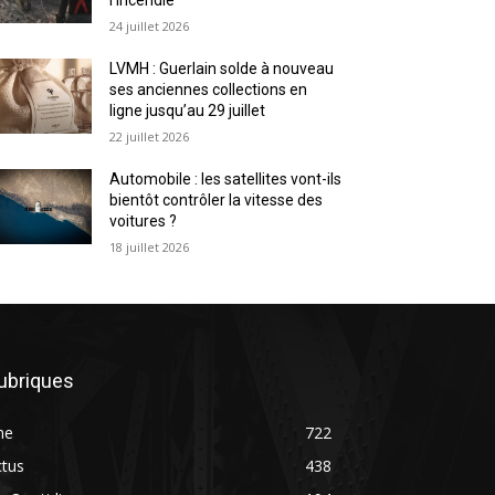
24 juillet 2026
LVMH : Guerlain solde à nouveau
ses anciennes collections en
ligne jusqu’au 29 juillet
22 juillet 2026
Automobile : les satellites vont-ils
bientôt contrôler la vitesse des
voitures ?
18 juillet 2026
ubriques
ne
722
ctus
438