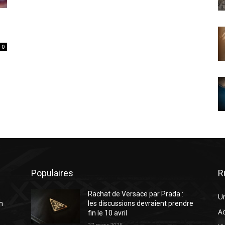
0
Populaires
R
Rachat de Versace par Prada :
U
n
les discussions devraient prendre
A
fin le 10 avril
27 mars 2025