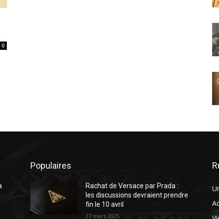
0
Populaires
R
à
Rachat de Versace par Prada :
U
e
les discussions devraient prendre
A
fin le 10 avril
27 mars 2025
Vi