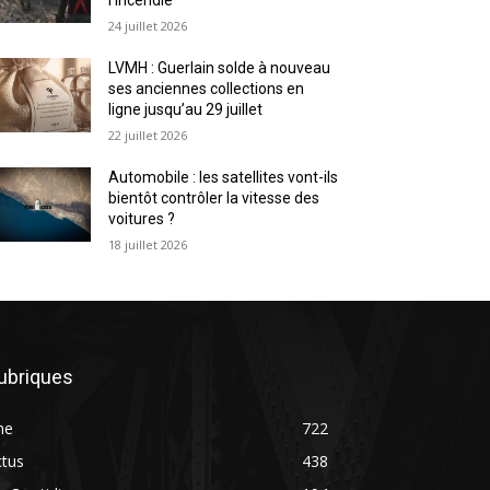
24 juillet 2026
LVMH : Guerlain solde à nouveau
ses anciennes collections en
ligne jusqu’au 29 juillet
22 juillet 2026
Automobile : les satellites vont-ils
bientôt contrôler la vitesse des
voitures ?
18 juillet 2026
ubriques
ne
722
ctus
438