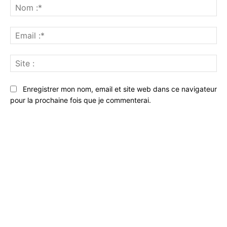
:
No
:*
Ema
:*
Sit
:
Enregistrer mon nom, email et site web dans ce navigateur
pour la prochaine fois que je commenterai.