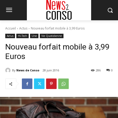
Accueil
Actus
Nouveau forfait mobile à 3,99 Euros
Actus
Hi-Tech
Une
Vie Quotidienne
Nouveau forfait mobile à 3,99
Euros
By
News de Conso
28 juin 2016
286
0