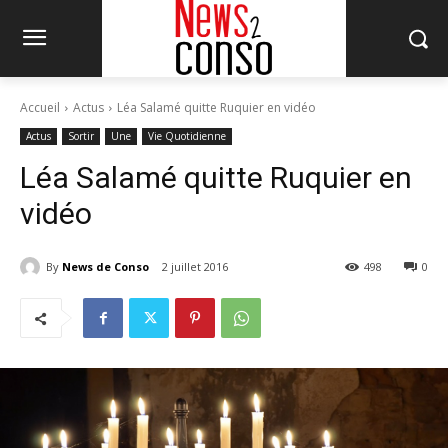
Accueil
Actus
Léa Salamé quitte Ruquier en vidéo
Actus
Sortir
Une
Vie Quotidienne
Léa Salamé quitte Ruquier en
vidéo
By
News de Conso
2 juillet 2016
498
0