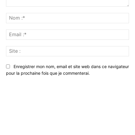
Commenter
:
No
:*
Ema
:*
Sit
:
Enregistrer mon nom, email et site web dans ce navigateur
pour la prochaine fois que je commenterai.