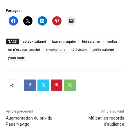
Partager :
TAGS
adieux salamé
laurent ruquier
léa salamé
medias
on n'est pas couché
smartphone
télévision
vidéo salamé
yann moix
Article précédent
Article suivant
Augmentation du prix du
M6 bat les records
Pass Navigo
d’audience