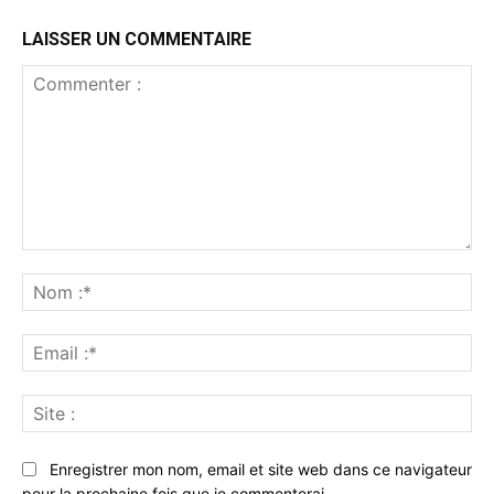
LAISSER UN COMMENTAIRE
Commenter
:
No
:*
Ema
:*
Sit
:
Enregistrer mon nom, email et site web dans ce navigateur
pour la prochaine fois que je commenterai.