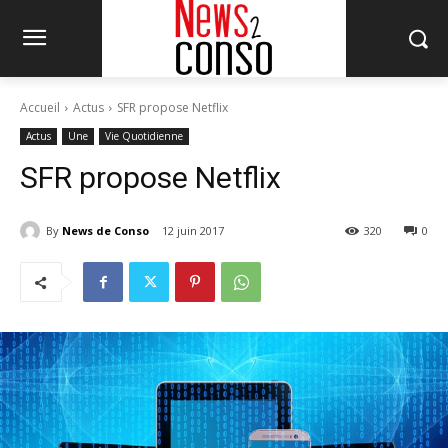
Accueil
Actus
SFR propose Netflix
Actus
Une
Vie Quotidienne
SFR propose Netflix
By
News de Conso
12 juin 2017
320
0