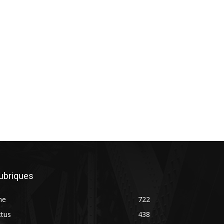
ubriques
ne
722
ctus
438