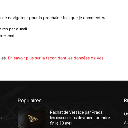
Site
:
s ce navigateur pour la prochaine fois que je commenterai.
res par e-mail.
r e-mail.
bles.
En savoir plus sur la façon dont les données de vos
Populaires
R
Rachat de Versace par Prada :
U
n
les discussions devraient prendre
A
fin le 10 avril