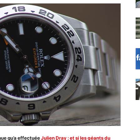
nue qu’a effectuée
Julien Dray : et si les géants du