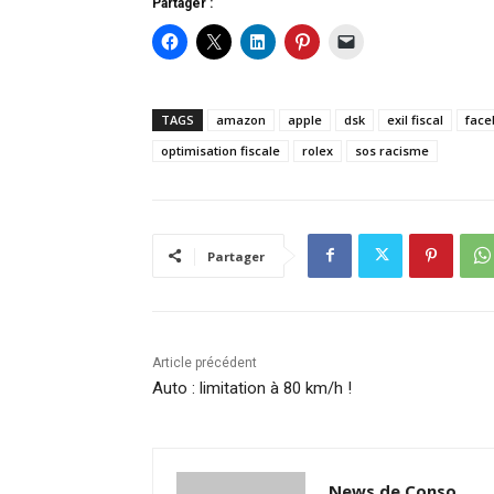
Partager :
TAGS
amazon
apple
dsk
exil fiscal
face
optimisation fiscale
rolex
sos racisme
Partager
Article précédent
Auto : limitation à 80 km/h !
News de Conso