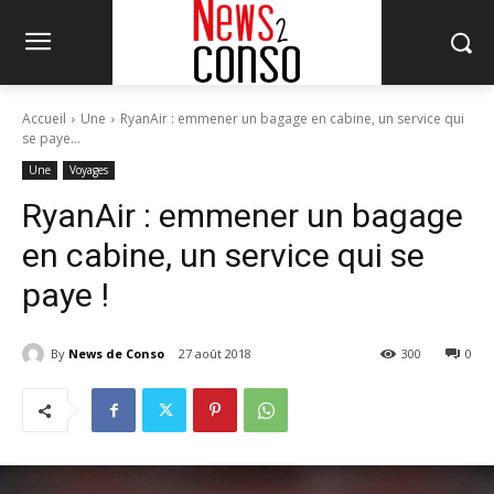
Accueil
Une
RyanAir : emmener un bagage en cabine, un service qui
se paye...
Une
Voyages
RyanAir : emmener un bagage
en cabine, un service qui se
paye !
By
News de Conso
27 août 2018
300
0