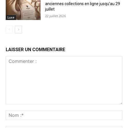
anciennes collections en ligne jusqu’au 29
juillet
22 juillet 2026
Luxe
LAISSER UN COMMENTAIRE
Commenter
:
No
:*