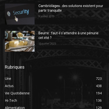
Cambriolages : des solutions existent pour
partir tranquille
9 juillet 2019
Beurre : faut-il s’attendre à une pénurie
cet été ?
15 juillet 2025
Rubriques
Une
723
Actus
438
Vie Quotidienne
194
Hi-Tech
136
Alimentation
129