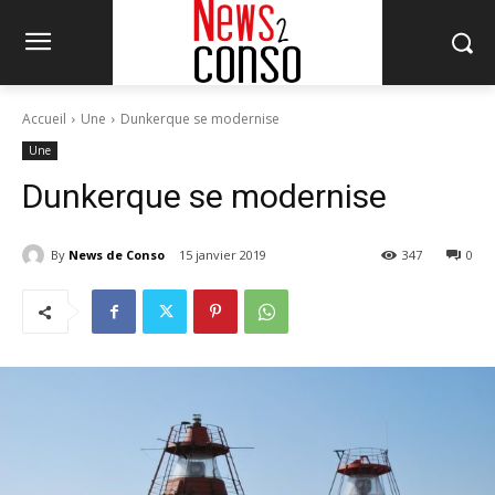
Accueil
Une
Dunkerque se modernise
Une
Dunkerque se modernise
By
News de Conso
15 janvier 2019
347
0