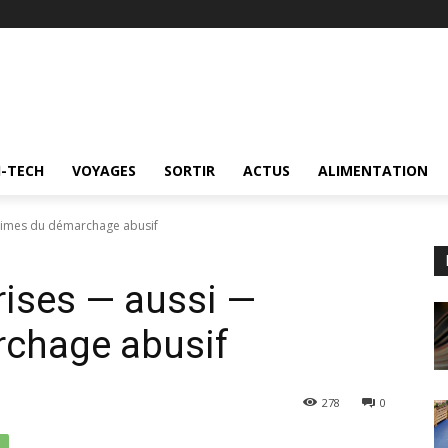
I-TECH
VOYAGES
SORTIR
ACTUS
ALIMENTATION
ctimes du démarchage abusif
rises — aussi —
rchage abusif
278
0