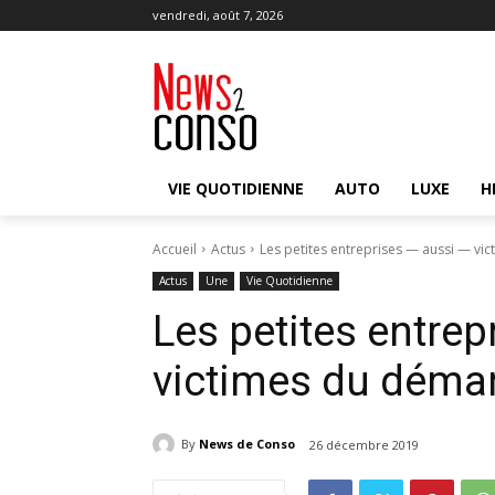
vendredi, août 7, 2026
VIE QUOTIDIENNE
AUTO
LUXE
H
Accueil
Actus
Les petites entreprises — aussi — vi
Actus
Une
Vie Quotidienne
Les petites entrep
victimes du déma
By
News de Conso
26 décembre 2019