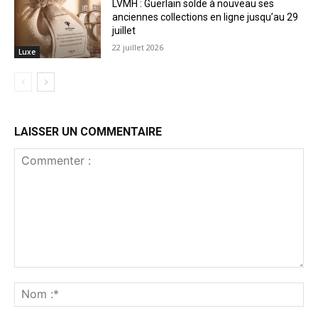
LVMH : Guerlain solde à nouveau ses
anciennes collections en ligne jusqu’au 29
juillet
22 juillet 2026
Luxe
LAISSER UN COMMENTAIRE
Commenter
:
No
:*