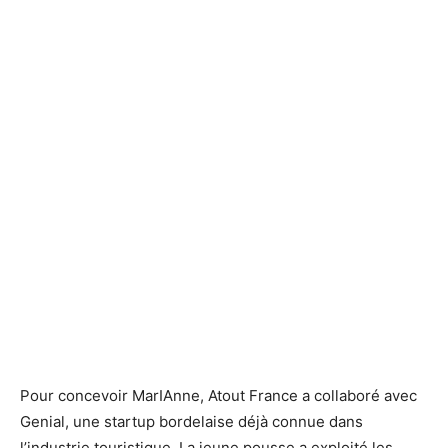
Pour concevoir MarIAnne, Atout France a collaboré avec
Genial, une startup bordelaise déjà connue dans
l’industrie touristique. La jeune pousse a exploité les