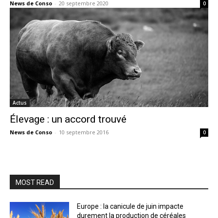
News de Conso
-
20 septembre 2020
0
Actus
Élevage : un accord trouvé
News de Conso
-
10 septembre 2016
0
MOST READ
Europe : la canicule de juin impacte
durement la production de céréales