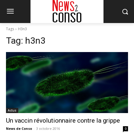
Tags
H3n3
Tag:
h3n3
Actus
Un vaccin révolutionnaire contre la grippe
News de Conso
-
3 octobre 2016
0