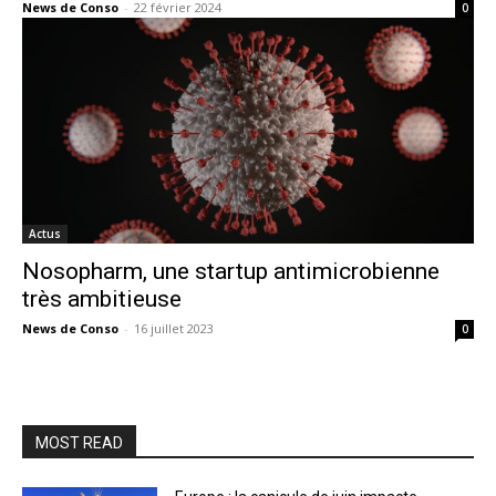
News de Conso
-
22 février 2024
0
Actus
Nosopharm, une startup antimicrobienne
très ambitieuse
News de Conso
-
16 juillet 2023
0
MOST READ