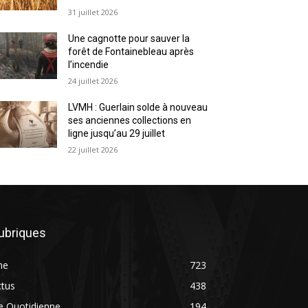
31 juillet 2026
Une cagnotte pour sauver la
forêt de Fontainebleau après
l’incendie
24 juillet 2026
LVMH : Guerlain solde à nouveau
ses anciennes collections en
ligne jusqu’au 29 juillet
22 juillet 2026
ubriques
ne
723
ctus
438
e Quotidienne
194