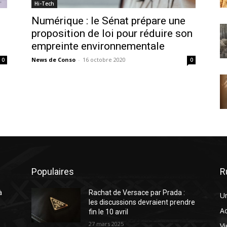
Hi-Tech
Numérique : le Sénat prépare une
proposition de loi pour réduire son
empreinte environnementale
News de Conso
-
16 octobre 2020
0
0
Populaires
R
à
Rachat de Versace par Prada :
U
e
les discussions devraient prendre
A
fin le 10 avril
27 mars 2025
Vi