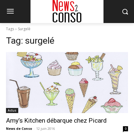
Tags
Surgelé
Tag:
surgelé
Actus
Amy’s Kitchen débarque chez Picard
News de Conso
-
12 juin 2016
0