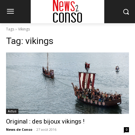
Tags
Vikings
Tag:
vikings
Actus
Original : des bijoux vikings !
News de Conso
-
27 août 2016
0