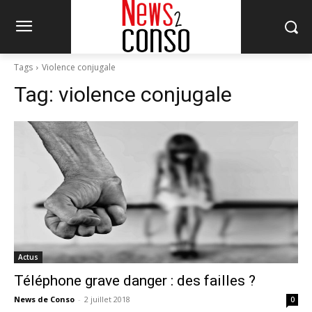
Tags
Violence conjugale
Tag:
violence conjugale
Actus
Téléphone grave danger : des failles ?
News de Conso
-
2 juillet 2018
0