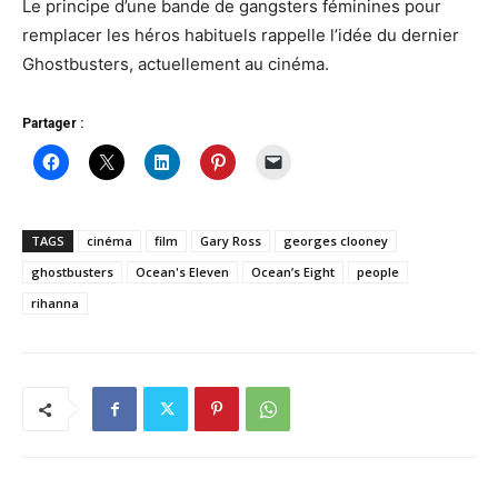
Le principe d’une bande de gangsters féminines pour
remplacer les héros habituels rappelle l’idée du dernier
Ghostbusters, actuellement au cinéma.
Partager :
TAGS
cinéma
film
Gary Ross
georges clooney
ghostbusters
Ocean's Eleven
Ocean’s Eight
people
rihanna