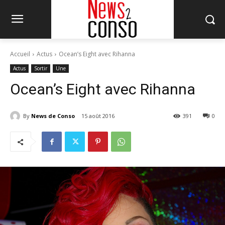
Accueil
Actus
Ocean’s Eight avec Rihanna
Actus
Sortir
Une
Ocean’s Eight avec Rihanna
By
News de Conso
15 août 2016
391
0