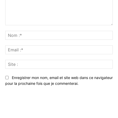
Commenter
:
No
:*
Ema
:*
Sit
:
Enregistrer mon nom, email et site web dans ce navigateur
pour la prochaine fois que je commenterai.