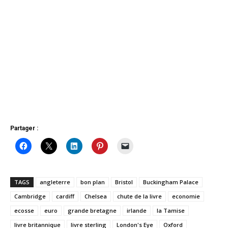
Partager :
TAGS
angleterre
bon plan
Bristol
Buckingham Palace
Cambridge
cardiff
Chelsea
chute de la livre
economie
ecosse
euro
grande bretagne
irlande
la Tamise
livre britannique
livre sterling
London's Eye
Oxford