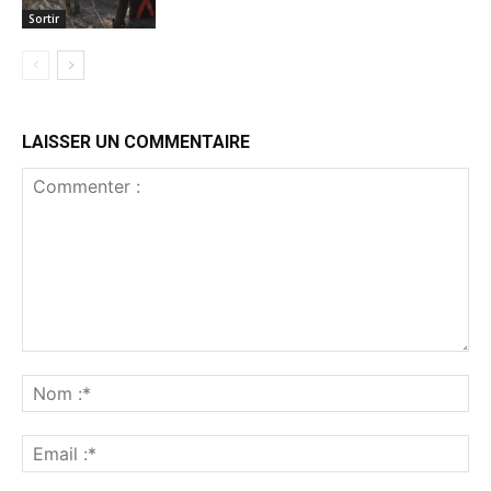
Sortir
LAISSER UN COMMENTAIRE
Commenter
:
No
:*
Ema
:*