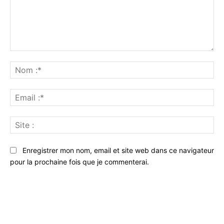
Commenter
:
No
:*
Ema
:*
Sit
:
Enregistrer mon nom, email et site web dans ce navigateur
pour la prochaine fois que je commenterai.