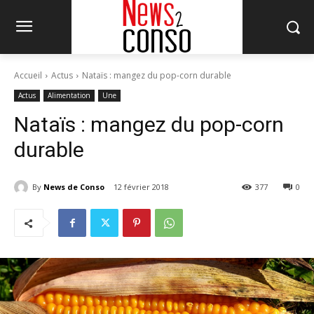
Accueil
Actus
Nataïs : mangez du pop-corn durable
Actus
Alimentation
Une
Nataïs : mangez du pop-corn
durable
By
News de Conso
12 février 2018
377
0