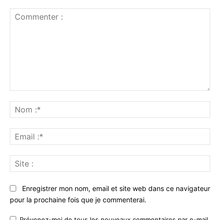
Commenter
:
No
:*
Ema
:*
Sit
:
Enregistrer mon nom, email et site web dans ce navigateur
pour la prochaine fois que je commenterai.
Prévenez-moi de tous les nouveaux commentaires par e-mail.