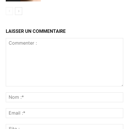
LAISSER UN COMMENTAIRE
Commenter
:
No
:*
Ema
:*
Sit