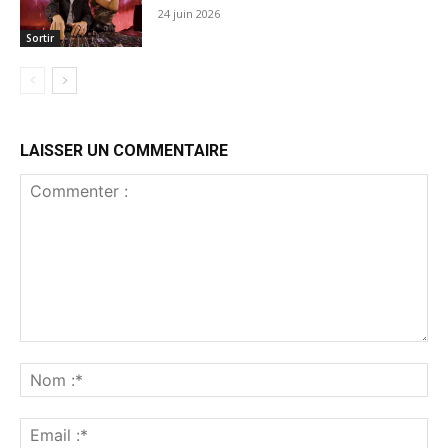
24 juin 2026
Sortir
LAISSER UN COMMENTAIRE
Commenter
:
No
:*
Ema