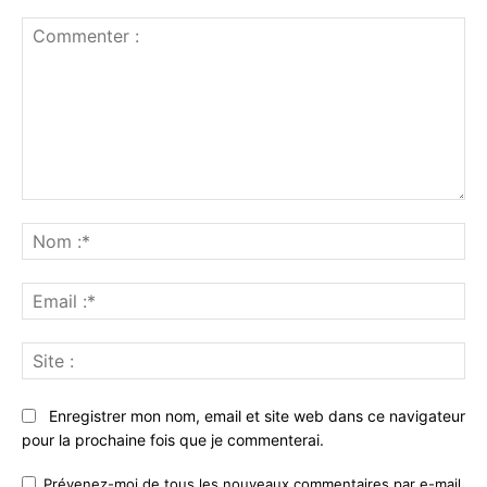
Commenter
:
No
:*
Ema
:*
Sit
:
Enregistrer mon nom, email et site web dans ce navigateur
pour la prochaine fois que je commenterai.
Prévenez-moi de tous les nouveaux commentaires par e-mail.