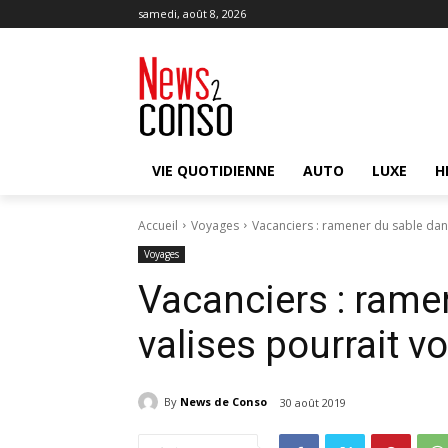
samedi, août 8, 2026
VIE QUOTIDIENNE
AUTO
LUXE
H
Accueil
Voyages
Vacanciers : ramener du sable dans
Voyages
Vacanciers : rame
valises pourrait v
By
News de Conso
30 août 2019