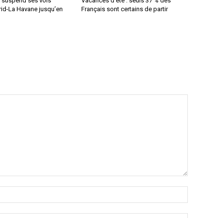
a suspend ses vols
Vacances d’été : seuls 37 % des
rid-La Havane jusqu’en
Français sont certains de partir
Nom
:*
Email