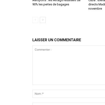
Aéroports : les Airtags réduisent de
Cuba : Iberi
90% les pertes de bagages
directs Mad
novembre
LAISSER UN COMMENTAIRE
Commenter
: