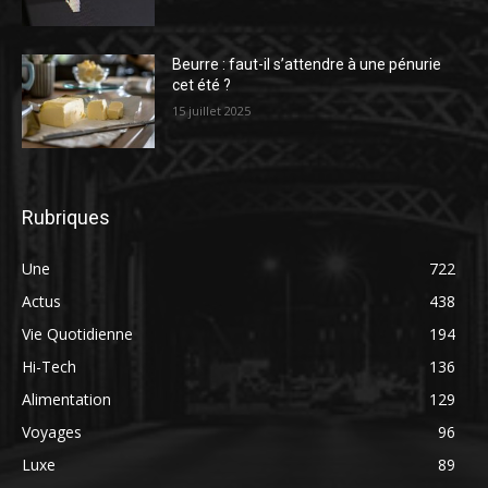
Beurre : faut-il s’attendre à une pénurie
cet été ?
15 juillet 2025
Rubriques
Une
722
Actus
438
Vie Quotidienne
194
Hi-Tech
136
Alimentation
129
Voyages
96
Luxe
89