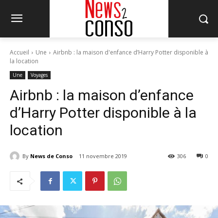
Accueil
Une
Airbnb : la maison d'enfance d’Harry Potter disponible à
la location
Une
Voyages
Airbnb : la maison d’enfance
d’Harry Potter disponible à la
location
By
News de Conso
11 novembre 2019
306
0