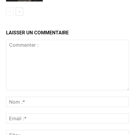
LAISSER UN COMMENTAIRE
Commenter
:
No
:*
Ema
:*
Sit