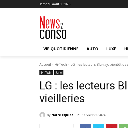
samedi, août 8, 2026
VIE QUOTIDIENNE
AUTO
LUXE
H
Accueil
Hi-Tech
LG : les lecteurs Blu-ray, bientôt des
Hi-Tech
Une
LG : les lecteurs B
vieilleries
By
Notre équipe
20 décembre 2024