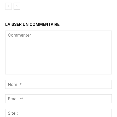
LAISSER UN COMMENTAIRE
Commenter
:
No
:*
Ema
:*
Sit
: