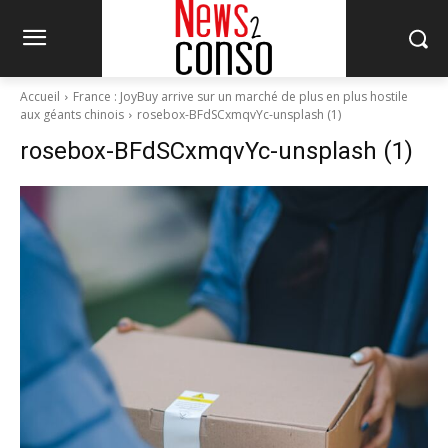
Accueil
France : JoyBuy arrive sur un marché de plus en plus hostile
aux géants chinois
rosebox-BFdSCxmqvYc-unsplash (1)
rosebox-BFdSCxmqvYc-unsplash (1)