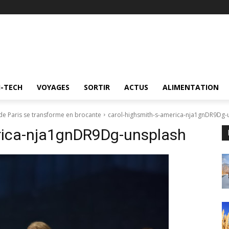
I-TECH
VOYAGES
SORTIR
ACTUS
ALIMENTATION
de Paris se transforme en brocante
carol-highsmith-s-america-nja1gnDR9Dg-
rica-nja1gnDR9Dg-unsplash