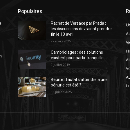
Populaires
R
à
Rachat de Versace par Prada :
U
e
les discussions devraient prendre
A
fin le 10 avril
27 mars 2025
Vi
H
Cambriolages : des solutions
n
existent pour partir tranquille
Al
9 juillet 2019
V
A
Beurre : faut-il s’attendre à une
pénurie cet été ?
L
15 juillet 2025