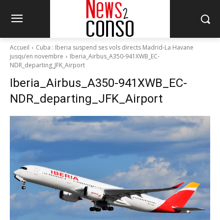
Accueil
Cuba : Iberia suspend ses vols directs Madrid-La Havane
jusqu’en novembre
Iberia_Airbus_A350-941XWB_EC-
NDR_departing_JFK_Airport
Iberia_Airbus_A350-941XWB_EC-
NDR_departing_JFK_Airport