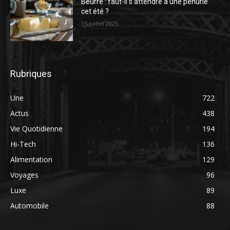
Beurre : faut-il s’attendre à une pénurie
cet été ?
15 juillet 2025
Rubriques
Une
722
Actus
438
Vie Quotidienne
194
Hi-Tech
136
Alimentation
129
Voyages
96
Luxe
89
Automobile
88