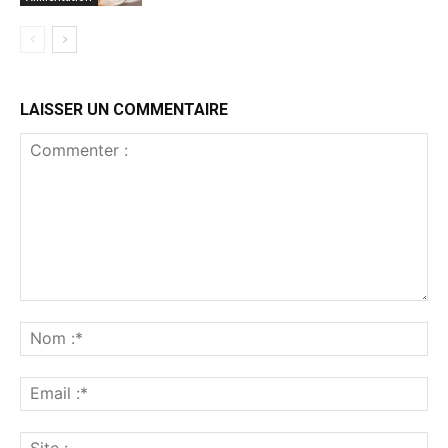
LAISSER UN COMMENTAIRE
Commenter
:
No
:*
Ema
:*
Sit