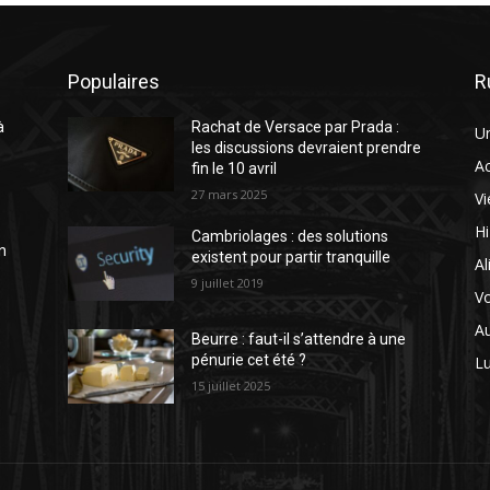
Populaires
R
à
Rachat de Versace par Prada :
U
e
les discussions devraient prendre
A
fin le 10 avril
27 mars 2025
Vi
H
Cambriolages : des solutions
n
existent pour partir tranquille
Al
9 juillet 2019
V
A
Beurre : faut-il s’attendre à une
pénurie cet été ?
L
15 juillet 2025