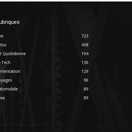
ubriques
ne
723
ctus
438
e Quotidienne
194
i-Tech
136
imentation
129
oyages
96
utomobile
89
uxe
89