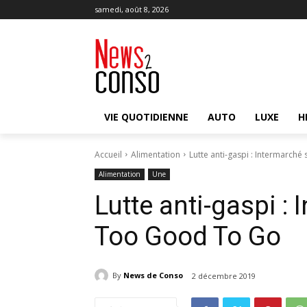
samedi, août 8, 2026
VIE QUOTIDIENNE
AUTO
LUXE
H
Accueil
Alimentation
Lutte anti-gaspi : Intermarché
Alimentation
Une
Lutte anti-gaspi : 
Too Good To Go
By
News de Conso
2 décembre 2019