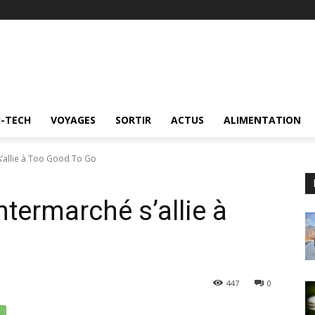
I-TECH
VOYAGES
SORTIR
ACTUS
ALIMENTATION
 s’allie à Too Good To Go
Intermarché s’allie à
447
0