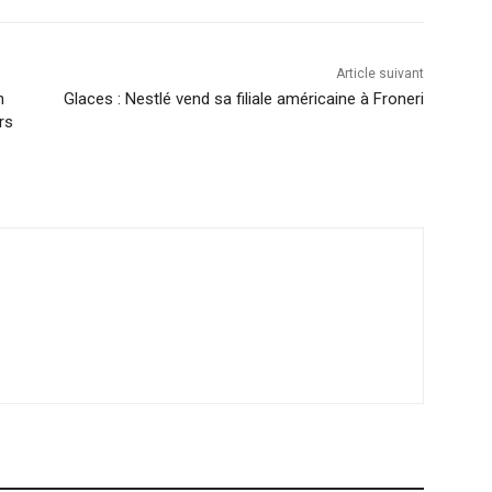
Article suivant
n
Glaces : Nestlé vend sa filiale américaine à Froneri
rs